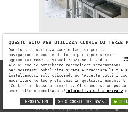
QUESTO SITO WEB UTILIZZA COOKIE DI TERZE 
Questo sito utilizza cookie tecnici per la
navigazione e cookie di terze parti per servizi
aggiuntivi come la visualizzazione di video.
Alcuni cookie potrebbero raccogliere informazioni
per mostrarti pubblicità mirata e tracciare la tua a
installandosi solo cliccando su "Accetta tutti i coo
modificare le tue preferenze in qualsiasi momento tr
"Cookie" in basso a sinistra. Cliccando su un pulsan
ARREDOMAR
CON
aver letto e accettato l'
informativa sulla privacy
e
IMPOSTAZIONI
SOLO COOKIE NECESSARI
ACCETT
Lavorazione artigiana e attenzione
V
alle novità del mercato consentono
(
ad Arredomar di offrire soluzioni di
+