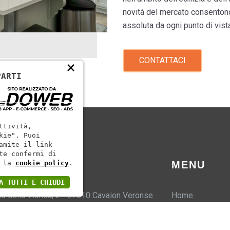
novità del mercato consentono 
assoluta da ogni punto di vist
CONTATTACI
×
PARTI
ttività,
kie". Puoi
amite il link
te confermi di
TATTI
MENU
 la
cookie policy
.
A TUTTI E CHIUDI
ia della Vionda, 2 - 37010 Cavaion Veronse
Home
VR)
Laboratorio
39 045 6260250